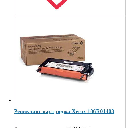
Рециклинг картриджа Xerox 106R01403