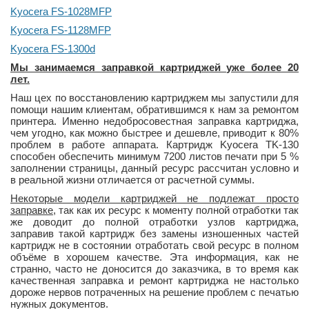
Kyocera FS-1028MFP
Kyocera FS-1128MFP
Kyocera FS-1300d
Мы занимаемся заправкой картриджей уже более 20
лет.
Наш цех по восстановлению картриджем мы запустили для
помощи нашим клиентам, обратившимся к нам за ремонтом
принтера. Именно недобросовестная заправка картриджа,
чем угодно, как можно быстрее и дешевле, приводит к 80%
проблем в работе аппарата. Картридж Kyocera TK-130
способен обеспечить минимум 7200 листов печати при 5 %
заполнении страницы, данный ресурс рассчитан условно и
в реальной жизни отличается от расчетной суммы.
Некоторые модели картриджей не подлежат просто
заправке
, так как их ресурс к моменту полной отработки так
же доводит до полной отработки узлов картриджа,
заправив такой картридж без замены изношенных частей
картридж не в состоянии отработать свой ресурс в полном
объёме в хорошем качестве. Эта информация, как не
странно, часто не доносится до заказчика, в то время как
качественная заправка и ремонт картриджа не настолько
дороже нервов потраченных на решение проблем с печатью
нужных документов.