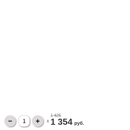
1 425
1 354
X
руб.