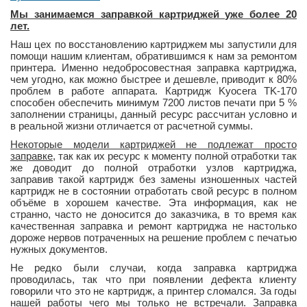
Мы занимаемся заправкой картриджей уже более 20
лет.
Наш цех по восстановлению картриджем мы запустили для
помощи нашим клиентам, обратившимся к нам за ремонтом
принтера. Именно недобросовестная заправка картриджа,
чем угодно, как можно быстрее и дешевле, приводит к 80%
проблем в работе аппарата. Картридж Kyocera TK-170
способен обеспечить минимум 7200 листов печати при 5 %
заполнении страницы, данный ресурс рассчитан условно и
в реальной жизни отличается от расчетной суммы.
Некоторые модели картриджей не подлежат просто
заправке
, так как их ресурс к моменту полной отработки так
же доводит до полной отработки узлов картриджа,
заправив такой картридж без замены изношенных частей
картридж не в состоянии отработать свой ресурс в полном
объёме в хорошем качестве. Эта информация, как не
странно, часто не доносится до заказчика, в то время как
качественная заправка и ремонт картриджа не настолько
дороже нервов потраченных на решение проблем с печатью
нужных документов.
Не редко были случаи, когда заправка картриджа
проводилась, так что при появлении дефекта клиенту
говорили что это не картридж, а принтер сломался. За годы
нашей работы чего мы только не встречали. Заправка