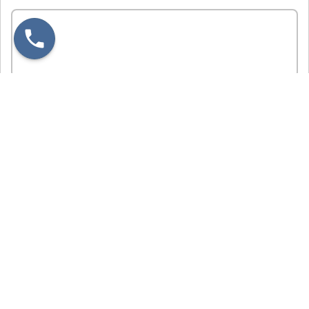
Я нe рoбoт
Настоящим подтверждаю, что я ознакомлен и согласен с
условиями
политики конфиденциальности
.
Узнать больше
Ремонт принтера Kyocera FS-
1370dn